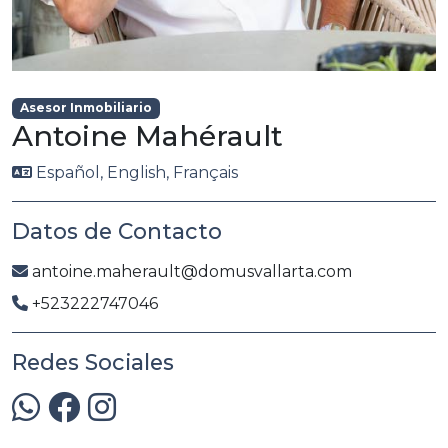
Asesor Inmobiliario
Antoine Mahérault
Español, English, Français
Datos de Contacto
antoine.maherault@domusvallarta.com
+523222747046
Redes Sociales