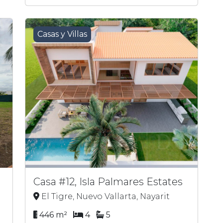
Casas y Villas
Casa #12, Isla Palmares Estates
El Tigre, Nuevo Vallarta, Nayarit
446 m²
4
5