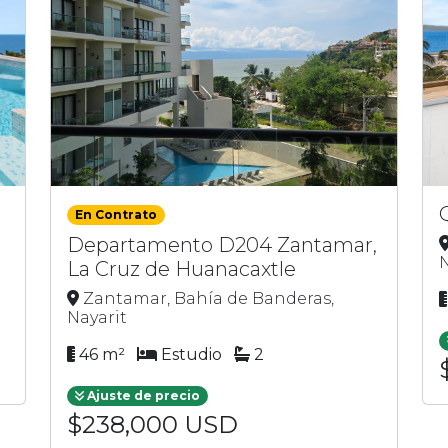
En Contrato
Departamento D204 Zantamar,
N
La Cruz de Huanacaxtle
Zantamar, Bahía de Banderas,
Nayarit
46 m²
Estudio
2
Ajuste de precio
$238,000 USD