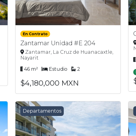
En Contrato
Zantamar Unidad #E 204
N
Zantamar, La Cruz de Huanacaxtle,
Nayarit
46 m²
Estudio
2
$4,180,000 MXN
Departamentos