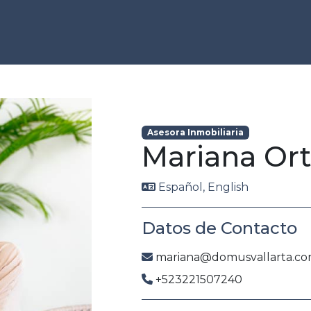
Asesora Inmobiliaria
Mariana Or
Español, English
Datos de Contacto
mariana@domusvallarta.c
+523221507240