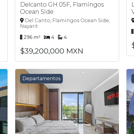
Delcanto GH 05F, Flamingos
Ocean Side
V
Del Canto, Flamingos Ocean Side,
Nayarit
296 m²
4
4
$39,200,000 MXN
Departamentos