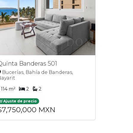
Quinta Banderas 501
Bucerías, Bahía de Banderas,
ayarit
114 m²
2
2
Ajuste de precio
$7,750,000 MXN