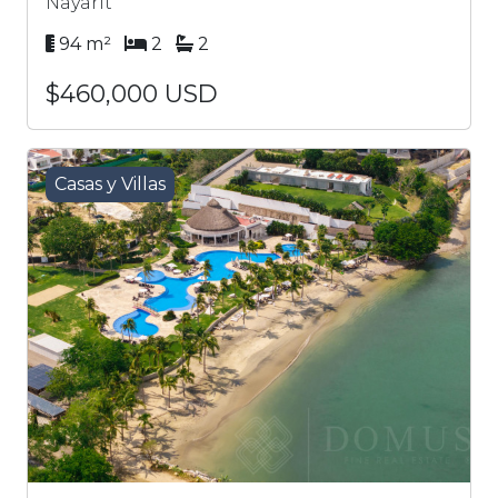
Nayarit
94 m²
2
2
$460,000 USD
Casas y Villas