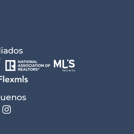
liados
guenos