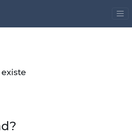
 existe
ad?