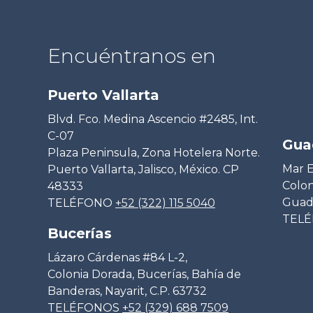
Encuéntranos en
Puerto Vallarta
Blvd. Fco. Medina Ascencio #2485, Int.
C-07
Gua
Plaza Peninsula, Zona Hotelera Norte.
Mar E
Puerto Vallarta, Jalisco, México. CP
Colon
48333
Guada
TELÉFONO
+52 (322) 115 5040
TEL
Bucerías
Lázaro Cárdenas #84 L-2,
Colonia Dorada, Bucerías, Bahía de
Banderas, Nayarit, C.P. 63732
TELÉFONOS
+52 (329) 688 7509