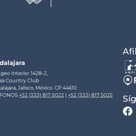
Afi
dalajara
geo Interior 1428-2,
ia Country Club
lajara, Jalisco, México. CP 44610
ÉFONOS
+52 (333) 817 5022
|
+52 (333) 817 5025
Sí