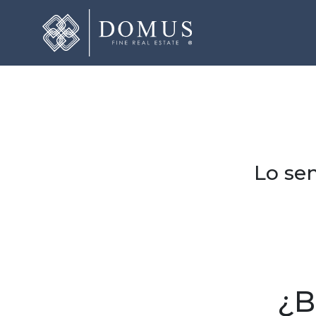
Lo sen
¿B