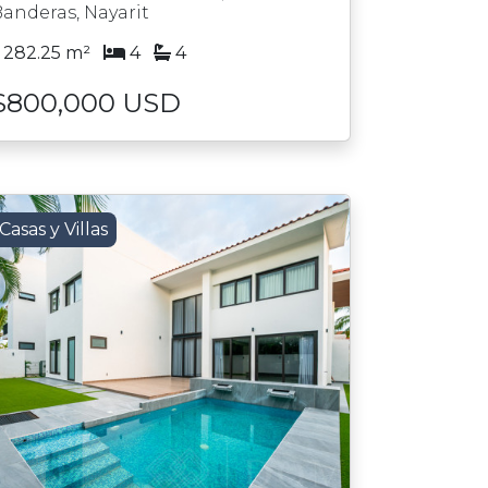
anderas, Nayarit
282.25 m²
4
4
$800,000 USD
Casas y Villas