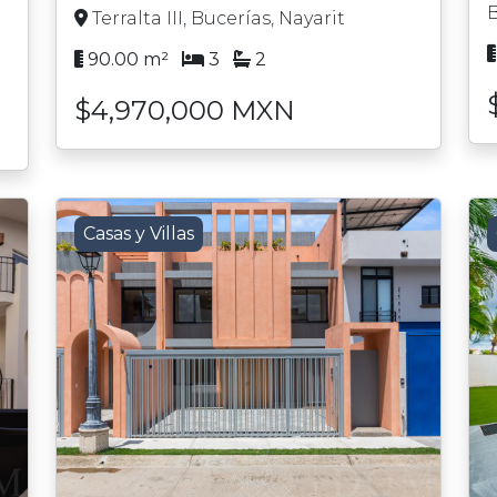
B
Terralta III, Bucerías, Nayarit
90.00 m²
3
2
$4,970,000 MXN
Casas y Villas