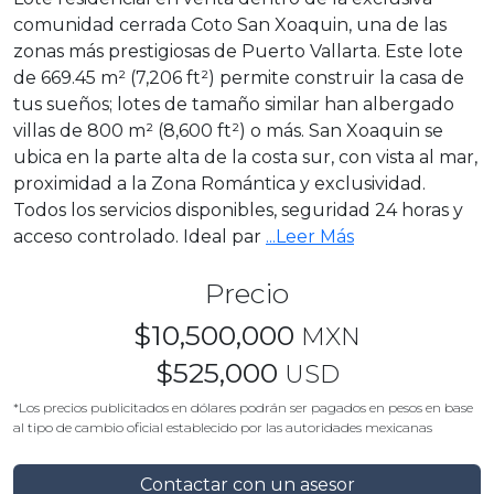
comunidad cerrada Coto San Xoaquin, una de las
zonas más prestigiosas de Puerto Vallarta. Este lote
de 669.45 m² (7,206 ft²) permite construir la casa de
tus sueños; lotes de tamaño similar han albergado
villas de 800 m² (8,600 ft²) o más. San Xoaquin se
ubica en la parte alta de la costa sur, con vista al mar,
proximidad a la Zona Romántica y exclusividad.
Todos los servicios disponibles, seguridad 24 horas y
acceso controlado. Ideal par
...Leer Más
Precio
$10,500,000
MXN
$525,000
USD
*Los precios publicitados en dólares podrán ser pagados en pesos en base
al tipo de cambio oficial establecido por las autoridades mexicanas
Contactar con un asesor