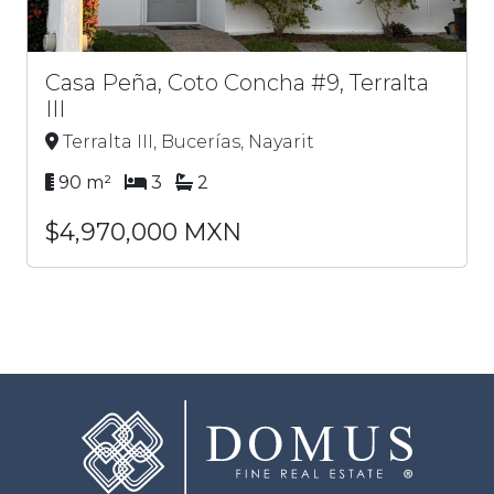
Casa Peña, Coto Concha #9, Terralta
III
Terralta III, Bucerías, Nayarit
90 m²
3
2
$4,970,000 MXN